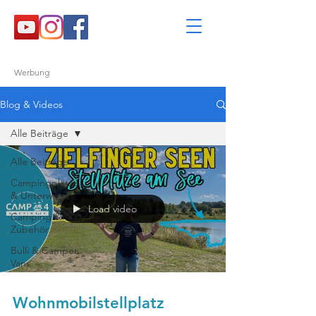
Werbung
Blog & Videos
Alle Beiträge
Alle Beiträge
Campingplätze
& Unterwegs
Load video
Camping &
Zubehör
Bulli & Camper
Vans
Wohnmobilstellplatz