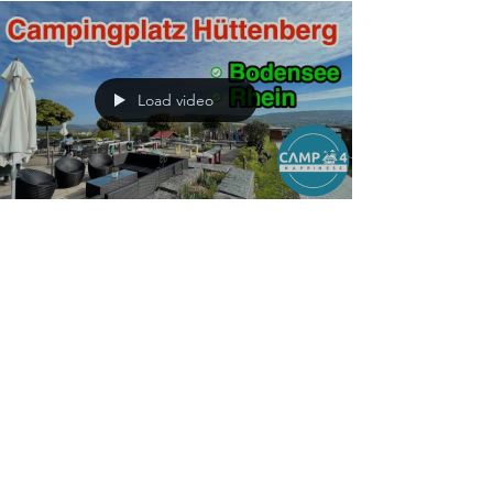
Load video
Campingplatz Hüttenberg
(Schweiz) Vorstellung &
Impressionen - in der Nähe
von Bodensee und Rhein
Uns hat es wieder in die Schweiz verschlagen, um
genau zu sein: nach Eschenz. Dort gibt es den
Camping Hüttenberg, wo wir 3 tolle Tage...