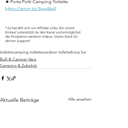
★ Porta Potti Camping Toilette: 
https://amzn.to/3uwd6aX
* Es handelt sich um Affiliate Links. Bei einem 
Einkauf unterstützt du den Kanal und ermöglichst 
die Produktion weiterer Videos. Vielen Dank für 
deinen Support!
toilette
camping toilette
outdoor toilette
bivvy loo
Bulli & Camper Vans
Camping & Zubehör
Alle ansehen
Aktuelle Beiträge