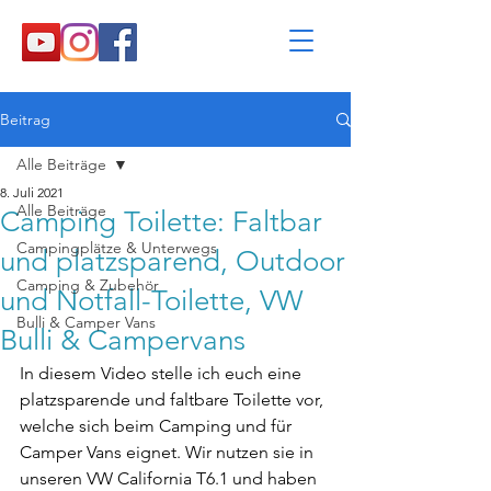
Beitrag
Alle Beiträge
8. Juli 2021
Alle Beiträge
Camping Toilette: Faltbar
Campingplätze & Unterwegs
und platzsparend, Outdoor
Camping & Zubehör
und Notfall-Toilette, VW
Bulli & Camper Vans
Bulli & Campervans
In diesem Video stelle ich euch eine 
platzsparende und faltbare Toilette vor, 
welche sich beim Camping und für 
Camper Vans eignet. Wir nutzen sie in 
unseren VW California T6.1 und haben 