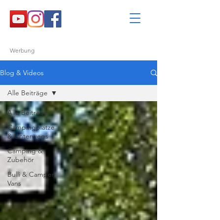
Werbung
Blog & Videos
Alle Beiträge
Alle Beiträge
Campingplätze
& Unterwegs
Camping &
Zubehör
Bulli & Camper
Vans