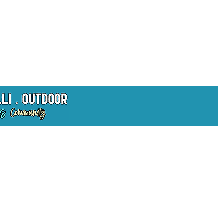
du einen kleinen Beitrag
der zu 100% in den Kanal
ützung.