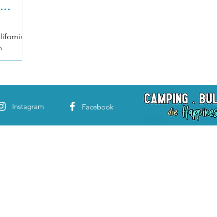
ifornia
m
Instagram
Facebook
So kannst du uns unterstützen
st sehr zeit- und kostenintensiv. Wenn dir unsere Arbeit gefällt und 
reuen wir uns über eine Spende per PayPal. Alle Spenden werden wie
die Produktion neuer Videos gesteckt. Vielen Dank für deine Unterst