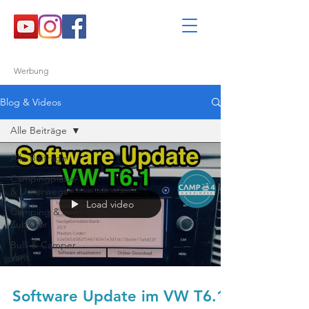
Werbung
Blog & Videos
Alle Beiträge
Alle Beiträge
Campingplätze
& Unterwegs
Load video
Camping &
Zubehör
Bulli & Camper
Vans
Software Update im VW T6.1