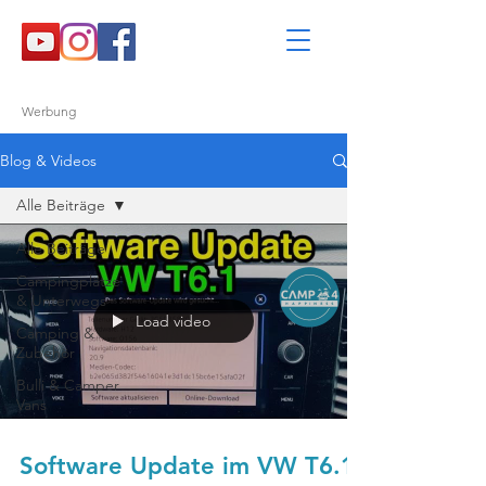
Werbung
Blog & Videos
Alle Beiträge
Alle Beiträge
Campingplätze
& Unterwegs
Load video
Camping &
Zubehör
Bulli & Camper
Vans
Software Update im VW T6.1