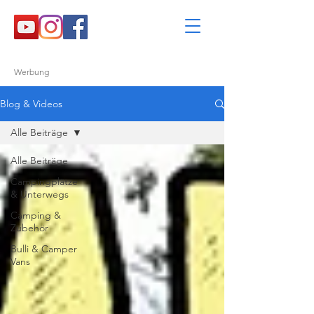
Werbung
Blog & Videos
Alle Beiträge
Alle Beiträge
Campingplätze
& Unterwegs
Camping &
Zubehör
Bulli & Camper
Vans