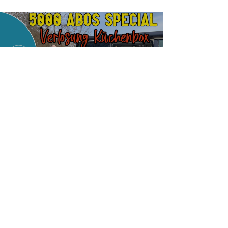
Load video
Special: Verlosung Küchenbox
- DANKE an 5.000
Abonnenten: Gewinnspiel
Küche für Camper Vans VW
T6.1
Vielen Dank für eure Unterstützung - es freut mich