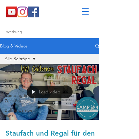
Werbung
Blog & Videos
Alle Beiträge
Alle Beiträge
Campingplätze
& Unterwegs
Load video
Camping &
Zubehör
Bulli & Camper
Vans
Staufach und Regal für den