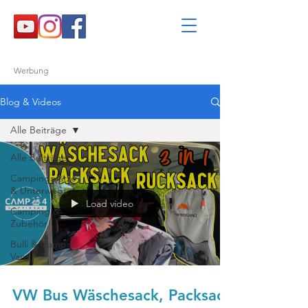
Werbung
Blog & Videos
Alle Beiträge
Alle Beiträge
Campingplätze
& Unterwegs
Load video
Camping &
Zubehör
Bulli & Camper
Vans
VW Bus Wäschesack, Packsack