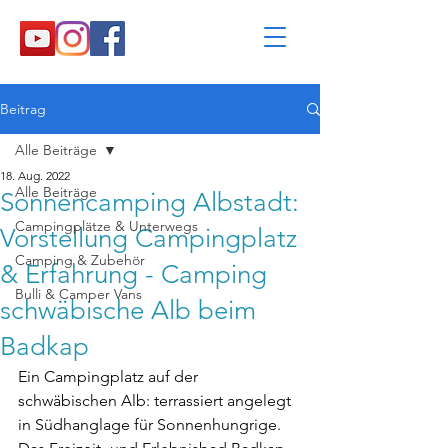
Beitrag
Alle Beiträge
18. Aug. 2022
Alle Beiträge
Sonnencamping Albstadt:
Campingplätze & Unterwegs
Vorstellung Campingplatz
Camping & Zubehör
& Erfahrung - Camping
Bulli & Camper Vans
schwäbische Alb beim
Badkap
Ein Campingplatz auf der 
schwäbischen Alb: terrassiert angelegt 
in Südhanglage für Sonnenhungrige. 