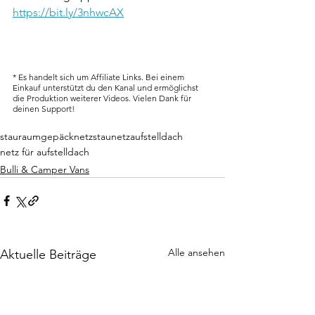
https://bit.ly/3nhwcAX
* Es handelt sich um Affiliate Links. Bei einem 
Einkauf unterstützt du den Kanal und ermöglichst 
die Produktion weiterer Videos. Vielen Dank für 
deinen Support!
stauraum
gepäcknetz
staunetz
aufstelldach
netz für aufstelldach
Bulli & Camper Vans
Alle ansehen
Aktuelle Beiträge