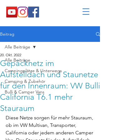
Beitrag
Alle Beiträge
20. Okt. 2022
Alle Beiträge
Gepäcknetz im
Campingplätze & Unterwegs
Aufstelldach und Staunetze
Camping & Zubehör
für den Innenraum: VW Bulli
Bulli & Camper Vans
California T6.1 mehr
Stauraum
Diese Netze sorgen für mehr Stauraum, 
ob im VW Multivan, Transporter, 
California oder jedem anderen Camper 