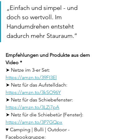
„Einfach und simpel - und 
doch so wertvoll. Im 
Handumdrehen entsteht 
dadurch mehr Stauraum.”
Empfehlungen und Produkte aus dem 
Video *
➤ Netze im 3-er Set: 
https://amzn.to/39FI3El
➤ Netz für das Aufstelldach: 
https://amzn.to/3kSO96Y
➤ Netz für das Schiebefenster: 
https://amzn.to/3LZj7pA
➤ Netz für die Schiebetür (Fenster): 
https://amzn.to/3P7GQpx
♥︎ Camping | Bulli | Outdoor - 
Facebookgruppe: 